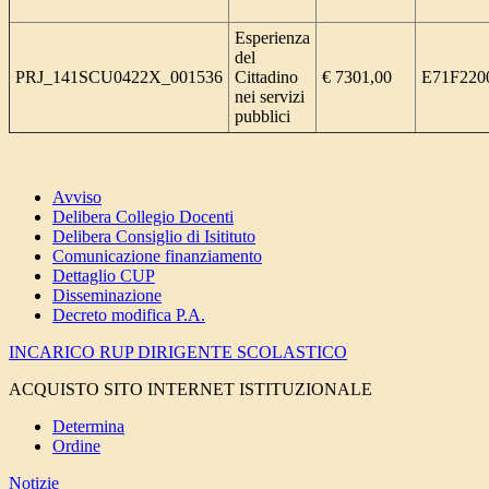
Esperienza
del
PRJ_141SCU0422X_001536
Cittadino
€ 7301,00
E71F220
nei servizi
pubblici
Avviso
Delibera Collegio Docenti
Delibera Consiglio di Isitituto
Comunicazione finanziamento
Dettaglio CUP
Disseminazione
Decreto modifica P.A.
INCARICO RUP DIRIGENTE SCOLASTICO
ACQUISTO SITO INTERNET ISTITUZIONALE
Determina
Ordine
Notizie