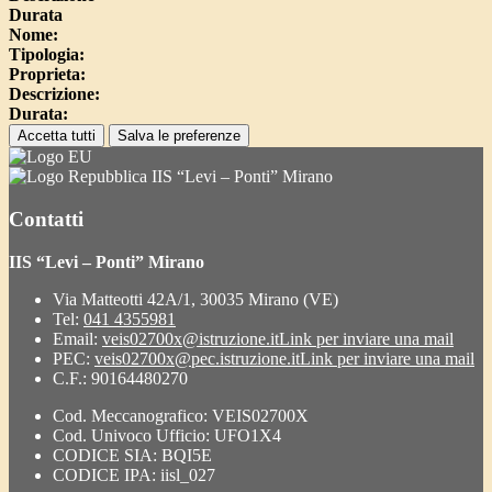
Durata
Nome:
Tipologia:
Proprieta:
Descrizione:
Durata:
Accetta tutti
Salva le preferenze
IIS “Levi – Ponti” Mirano
Contatti
IIS “Levi – Ponti” Mirano
Via Matteotti 42A/1, 30035 Mirano (VE)
Tel:
041 4355981
Email:
veis02700x@istruzione.it
Link per inviare una mail
PEC:
veis02700x@pec.istruzione.it
Link per inviare una mail
C.F.: 90164480270
Cod. Meccanografico: VEIS02700X
Cod. Univoco Ufficio: UFO1X4
CODICE SIA: BQI5E
CODICE IPA: iisl_027