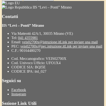
IIS “Levi – Ponti” Mirano
Contatti
IIS “Levi – Ponti” Mirano
Via Matteotti 42A/1, 30035 Mirano (VE)
Tel:
041 4355981
Email:
veis02700x@istruzione.it
Link per inviare una mail
PEC:
veis02700x@pec.istruzione.it
Link per inviare una mail
C.F.: 90164480270
Cod. Meccanografico: VEIS02700X
Cod. Univoco Ufficio: UFO1X4
CODICE SIA: BQI5E
CODICE IPA: iisl_027
Seguici su
Facebook
Instagram
Sezione Link Utili