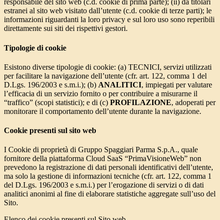
responsabile del sito web (c.d. cookie di prima parte); (ii) da titolari
estranei al sito web visitato dall’utente (c.d. cookie di terze parti); le
informazioni riguardanti la loro privacy e sul loro uso sono reperibili
direttamente sui siti dei rispettivi gestori.
Tipologie di cookie
Esistono diverse tipologie di cookie: (a) TECNICI, servizi utilizzati
per facilitare la navigazione dell’utente (cfr. art. 122, comma 1 del
D.Lgs. 196/2003 e s.m.i.); (b)
ANALITICI
, impiegati per valutare
l’efficacia di un servizio fornito o per contribuire a misurarne il
“traffico” (scopi statistici); e di (c)
PROFILAZIONE
, adoperati per
monitorare il comportamento dell’utente durante la navigazione.
Cookie presenti sul sito web
I Cookie di proprietà di Gruppo Spaggiari Parma S.p.A., quale
fornitore della piattaforma Cloud SaaS “PrimaVisioneWeb” non
prevedono la registrazione di dati personali identificativi dell’utente,
ma solo la gestione di informazioni tecniche (cfr. art. 122, comma 1
del D.Lgs. 196/2003 e s.m.i.) per l’erogazione di servizi o di dati
analitici anonimi al fine di elaborare statistiche aggregate sull’uso del
Sito.
Elenco dei cookie presenti sul Sito web