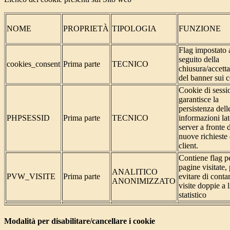
NOME
PROPRIETÀ
TIPOLOGIA
FUNZIONE
Flag impostato 
seguito della
cookies_consent
Prima parte
TECNICO
chiusura/accett
del banner sui 
Cookie di sessi
garantisce la
persistenza dell
PHPSESSID
Prima parte
TECNICO
informazioni la
server a fronte 
nuove richieste 
client.
Contiene flag pe
pagine visitate,
ANALITICO
PVW_VISITE
Prima parte
evitare di conta
ANONIMIZZATO
visite doppie a l
statistico
Modalità per disabilitare/cancellare i cookie