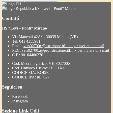
IIS “Levi – Ponti” Mirano
Contatti
IIS “Levi – Ponti” Mirano
Via Matteotti 42A/1, 30035 Mirano (VE)
Tel:
041 4355981
Email:
veis02700x@istruzione.it
Link per inviare una mail
PEC:
veis02700x@pec.istruzione.it
Link per inviare una mail
C.F.: 90164480270
Cod. Meccanografico: VEIS02700X
Cod. Univoco Ufficio: UFO1X4
CODICE SIA: BQI5E
CODICE IPA: iisl_027
Seguici su
Facebook
Instagram
Sezione Link Utili