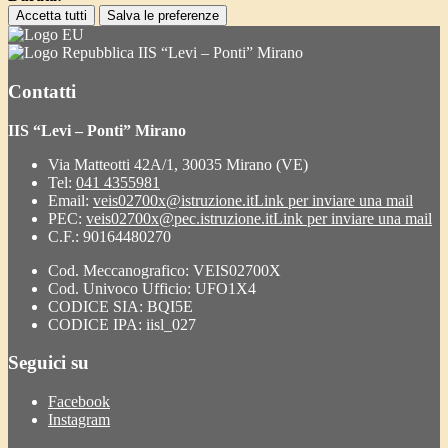
Accetta tutti
Salva le preferenze
IIS “Levi – Ponti” Mirano
Contatti
IIS “Levi – Ponti” Mirano
Via Matteotti 42A/1, 30035 Mirano (VE)
Tel:
041 4355981
Email:
veis02700x@istruzione.it
Link per inviare una mail
PEC:
veis02700x@pec.istruzione.it
Link per inviare una mail
C.F.: 90164480270
Cod. Meccanografico: VEIS02700X
Cod. Univoco Ufficio: UFO1X4
CODICE SIA: BQI5E
CODICE IPA: iisl_027
Seguici su
Facebook
Instagram