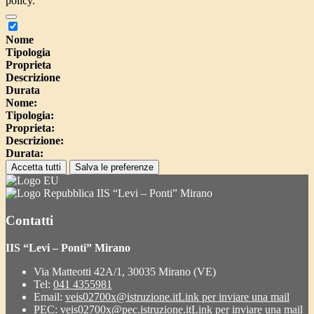
policy.
Nome
Tipologia
Proprieta
Descrizione
Durata
Nome:
Tipologia:
Proprieta:
Descrizione:
Durata:
Accetta tutti
Salva le preferenze
IIS “Levi – Ponti” Mirano
Contatti
IIS “Levi – Ponti” Mirano
Via Matteotti 42A/1, 30035 Mirano (VE)
Tel:
041 4355981
Email:
veis02700x@istruzione.it
Link per inviare una mail
PEC:
veis02700x@pec.istruzione.it
Link per inviare una mail