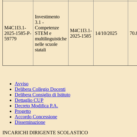
Investimento
3.1 -
M4C1I3.1-
Competenze
M4C1I3.1-
2025-1585-P-
STEM e
14/10/2025
70.
2025-1585
59779
multilinguistiche
nelle scuole
statali
Avviso
Delibera Collegio Docenti
Delibera Consiglio di Istituto
Dettaglio CUP
Decreto Modifica P.A.
Progetto
Accordo Concessione
Disseminazione
INCARICHI DIRIGENTE SCOLASTICO