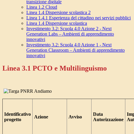
transizione digitale
Linea 1.2 Cloud
Linea 1.4 Dispersione scolastica 2
Linea 1.4.1 Esperienza del cittadino nei servizi pubblici
Linea 1.4 Dispersione scolastica
Investimento 3.2: Scuola 4.0 Azione 2 - Next
Generation Labs – Ambienti di apprendimento
innovativi
Investimento 3.2: Scuola 4.0 Azione 1 - Next
Generation Classroom – Ambienti di apprendimento
innovativi
Linea 3.1 PCTO e Multilinguismo
Identificativo
Data
Imp
Azione
Avviso
progetto
Autorizzazione
Aut