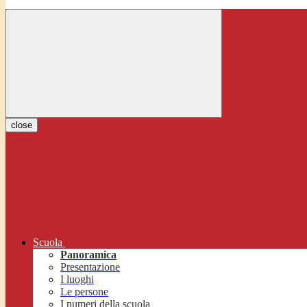
close
Scuola
Panoramica
Presentazione
I luoghi
Le persone
I numeri della scuola