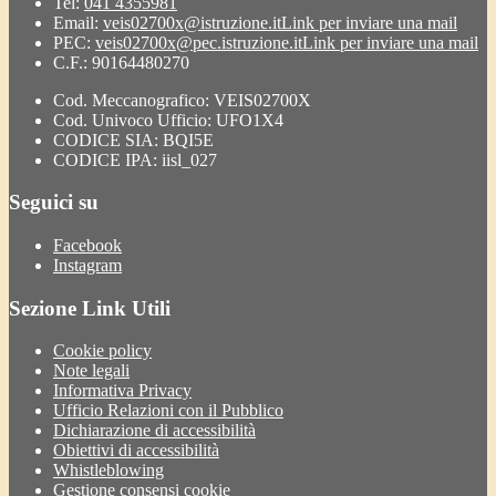
Tel:
041 4355981
Email:
veis02700x@istruzione.it
Link per inviare una mail
PEC:
veis02700x@pec.istruzione.it
Link per inviare una mail
C.F.: 90164480270
Cod. Meccanografico: VEIS02700X
Cod. Univoco Ufficio: UFO1X4
CODICE SIA: BQI5E
CODICE IPA: iisl_027
Seguici su
Facebook
Instagram
Sezione Link Utili
Cookie policy
Note legali
Informativa Privacy
Ufficio Relazioni con il Pubblico
Dichiarazione di accessibilità
Obiettivi di accessibilità
Whistleblowing
Gestione consensi cookie