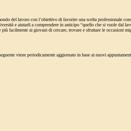
mondo del lavoro con l’obiettivo di favorire una scelta
professionale
cons
università e aiutarli a comprendere in anticipo “quello che si vuole dal la
e più facilmente ai giovani di cercare, trovare e sfruttare le occasioni m
ario seguente viene periodicamente aggiornato in base ai nuovi appuntamen