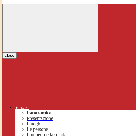
close
Scuola
Panoramica
Presentazione
I luoghi
Le persone
I numeri della scuola