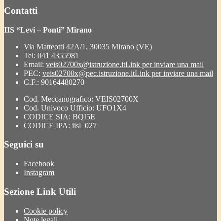
Contatti
IIS “Levi – Ponti” Mirano
Via Matteotti 42A/1, 30035 Mirano (VE)
Tel:
041 4355981
Email:
veis02700x@istruzione.it
Link per inviare una mail
PEC:
veis02700x@pec.istruzione.it
Link per inviare una mail
C.F.: 90164480270
Cod. Meccanografico: VEIS02700X
Cod. Univoco Ufficio: UFO1X4
CODICE SIA: BQI5E
CODICE IPA: iisl_027
Seguici su
Facebook
Instagram
Sezione Link Utili
Cookie policy
Note legali