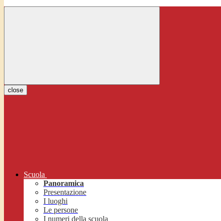
close
Scuola
Panoramica
Presentazione
I luoghi
Le persone
I numeri della scuola