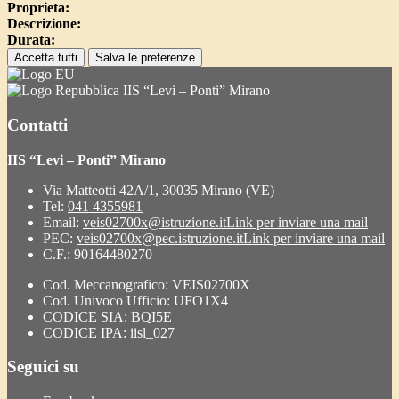
Proprieta:
Descrizione:
Durata:
Accetta tutti
Salva le preferenze
IIS “Levi – Ponti” Mirano
Contatti
IIS “Levi – Ponti” Mirano
Via Matteotti 42A/1, 30035 Mirano (VE)
Tel:
041 4355981
Email:
veis02700x@istruzione.it
Link per inviare una mail
PEC:
veis02700x@pec.istruzione.it
Link per inviare una mail
C.F.: 90164480270
Cod. Meccanografico: VEIS02700X
Cod. Univoco Ufficio: UFO1X4
CODICE SIA: BQI5E
CODICE IPA: iisl_027
Seguici su