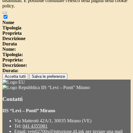
disabilitati. È possibile consultare l'elenco nella pagina della cookie
policy.
Nome
Tipologia
Proprieta
Descrizione
Durata
Nome:
Tipologia:
Proprieta:
Descrizione:
Durata:
Accetta tutti
Salva le preferenze
IIS “Levi – Ponti” Mirano
Contatti
IIS “Levi – Ponti” Mirano
Via Matteotti 42A/1, 30035 Mirano (VE)
Tel:
041 4355981
Email:
veis02700x@istruzione.it
Link per inviare una mail