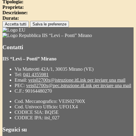
Tipologia:
Proprieta:
Descrizione:
Durata:
Accetta tutti
Salva le preferenze
IIS “Levi – Ponti” Mirano
Contatti
IIS “Levi – Ponti” Mirano
Via Matteotti 42A/1, 30035 Mirano (VE)
Tel:
041 4355981
Email:
veis02700x@istruzione.it
Link per inviare una mail
PEC:
veis02700x@pec.istruzione.it
Link per inviare una mail
C.F.: 90164480270
Cod. Meccanografico: VEIS02700X
Cod. Univoco Ufficio: UFO1X4
CODICE SIA: BQI5E
CODICE IPA: iisl_027
Seguici su