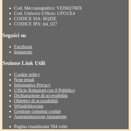
Cod. Meccanografico: VEIS02700X
Cod. Univoco Ufficio: UFO1X4
CODICE SIA: BQI5E
CODICE IPA: iisl_027
Seguici su
Facebook
Instagram
Sezione Link Utili
Cookie policy
Note legali
Informativa Privacy
Ufficio Relazioni con il Pubblico
Dichiarazione di accessibilità
Obiettivi di accessibilità
Whistleblowing
Gestione consensi cookie
Amministrazione trasparente
Pagina visualizzata
594
volte