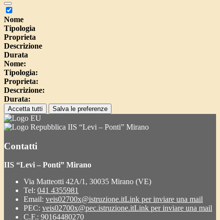
Nome
Tipologia
Proprieta
Descrizione
Durata
Nome:
Tipologia:
Proprieta:
Descrizione:
Durata:
Accetta tutti
Salva le preferenze
IIS “Levi – Ponti” Mirano
Contatti
IIS “Levi – Ponti” Mirano
Via Matteotti 42A/1, 30035 Mirano (VE)
Tel:
041 4355981
Email:
veis02700x@istruzione.it
Link per inviare una mail
PEC:
veis02700x@pec.istruzione.it
Link per inviare una mail
C.F.: 90164480270