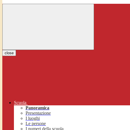
close
Scuola
Panoramica
Presentazione
I luoghi
Le persone
I numeri della scuola