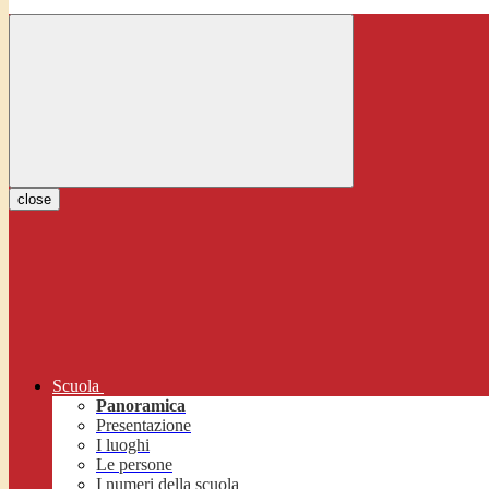
close
Scuola
Panoramica
Presentazione
I luoghi
Le persone
I numeri della scuola