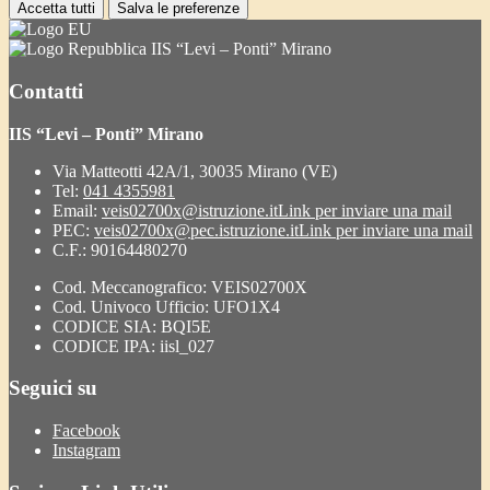
Accetta tutti
Salva le preferenze
IIS “Levi – Ponti” Mirano
Contatti
IIS “Levi – Ponti” Mirano
Via Matteotti 42A/1, 30035 Mirano (VE)
Tel:
041 4355981
Email:
veis02700x@istruzione.it
Link per inviare una mail
PEC:
veis02700x@pec.istruzione.it
Link per inviare una mail
C.F.: 90164480270
Cod. Meccanografico: VEIS02700X
Cod. Univoco Ufficio: UFO1X4
CODICE SIA: BQI5E
CODICE IPA: iisl_027
Seguici su
Facebook
Instagram