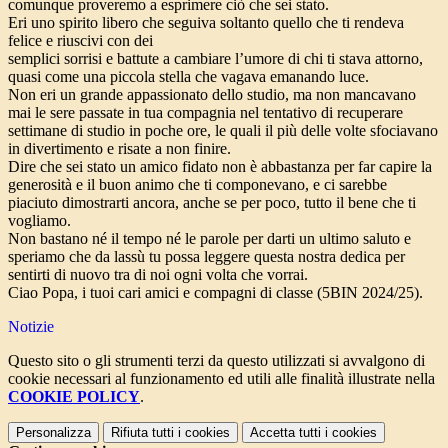
comunque proveremo a esprimere ciò che sei stato.
Eri uno spirito libero che seguiva soltanto quello che ti rendeva
felice e riuscivi con dei
semplici sorrisi e battute a cambiare l’umore di chi ti stava attorno,
quasi come una piccola stella che vagava emanando luce.
Non eri un grande appassionato dello studio, ma non mancavano
mai le sere passate in tua compagnia nel tentativo di recuperare
settimane di studio in poche ore, le quali il più delle volte sfociavano
in divertimento e risate a non finire.
Dire che sei stato un amico fidato non è abbastanza per far capire la
generosità e il buon animo che ti componevano, e ci sarebbe
piaciuto dimostrarti ancora, anche se per poco, tutto il bene che ti
vogliamo.
Non bastano né il tempo né le parole per darti un ultimo saluto e
speriamo che da lassù tu possa leggere questa nostra dedica per
sentirti di nuovo tra di noi ogni volta che vorrai.
Ciao Popa, i tuoi cari amici e compagni di classe (5BIN 2024/25).
Notizie
Questo sito o gli strumenti terzi da questo utilizzati si avvalgono di
cookie necessari al funzionamento ed utili alle finalità illustrate nella
COOKIE POLICY
.
Personalizza
Rifiuta tutti
i cookies
Accetta tutti
i cookies