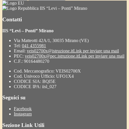
IIS “Levi – Ponti” Mirano
Contatti
IIS “Levi – Ponti” Mirano
Via Matteotti 42A/1, 30035 Mirano (VE)
Tel:
041 4355981
Email:
veis02700x@istruzione.it
Link per inviare una mail
PEC:
veis02700x@pec.istruzione.it
Link per inviare una mail
C.F.: 90164480270
Cod. Meccanografico: VEIS02700X
Cod. Univoco Ufficio: UFO1X4
CODICE SIA: BQI5E
CODICE IPA: iisl_027
Seguici su
Facebook
Instagram
Sezione Link Utili