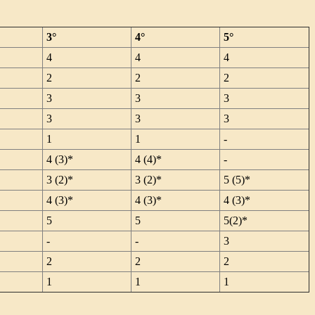
3°
4°
5°
4
4
4
2
2
2
3
3
3
3
3
3
1
1
-
4 (3)*
4 (4)*
-
3 (2)*
3 (2)*
5 (5)*
4 (3)*
4 (3)*
4 (3)*
5
5
5(2)*
-
-
3
2
2
2
1
1
1