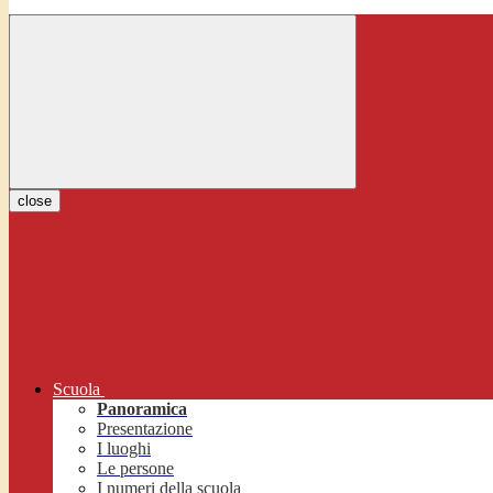
close
Scuola
Panoramica
Presentazione
I luoghi
Le persone
I numeri della scuola