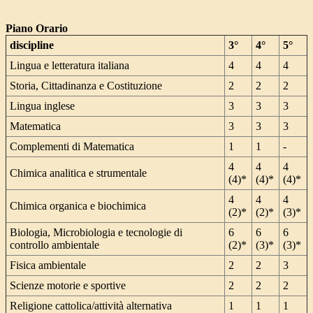
Piano Orario
discipline
3°
4°
5°
Lingua e letteratura italiana
4
4
4
Storia, Cittadinanza e Costituzione
2
2
2
Lingua inglese
3
3
3
Matematica
3
3
3
Complementi di Matematica
1
1
-
4
4
4
Chimica analitica e strumentale
(4)*
(4)*
(4)*
4
4
4
Chimica organica e biochimica
(2)*
(2)*
(3)*
Biologia, Microbiologia e tecnologie di
6
6
6
controllo ambientale
(2)*
(3)*
(3)*
Fisica ambientale
2
2
3
Scienze motorie e sportive
2
2
2
Religione cattolica/attività alternativa
1
1
1