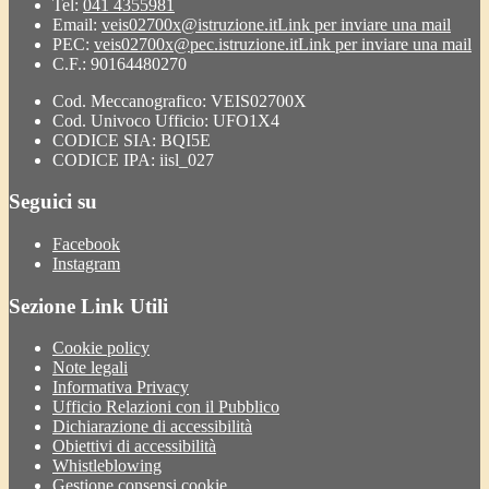
Tel:
041 4355981
Email:
veis02700x@istruzione.it
Link per inviare una mail
PEC:
veis02700x@pec.istruzione.it
Link per inviare una mail
C.F.: 90164480270
Cod. Meccanografico: VEIS02700X
Cod. Univoco Ufficio: UFO1X4
CODICE SIA: BQI5E
CODICE IPA: iisl_027
Seguici su
Facebook
Instagram
Sezione Link Utili
Cookie policy
Note legali
Informativa Privacy
Ufficio Relazioni con il Pubblico
Dichiarazione di accessibilità
Obiettivi di accessibilità
Whistleblowing
Gestione consensi cookie