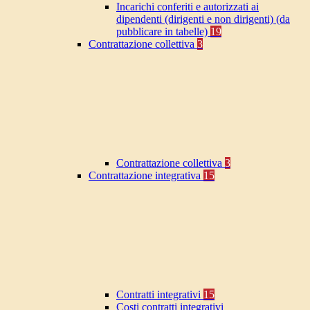
Incarichi conferiti e autorizzati ai
dipendenti (dirigenti e non dirigenti) (da
pubblicare in tabelle)
19
Contrattazione collettiva
3
Contrattazione collettiva
3
Contrattazione integrativa
15
Contratti integrativi
15
Costi contratti integrativi