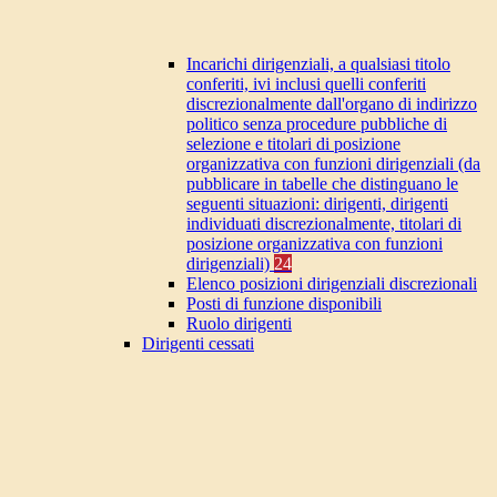
Incarichi dirigenziali, a qualsiasi titolo
conferiti, ivi inclusi quelli conferiti
discrezionalmente dall'organo di indirizzo
politico senza procedure pubbliche di
selezione e titolari di posizione
organizzativa con funzioni dirigenziali (da
pubblicare in tabelle che distinguano le
seguenti situazioni: dirigenti, dirigenti
individuati discrezionalmente, titolari di
posizione organizzativa con funzioni
dirigenziali)
24
Elenco posizioni dirigenziali discrezionali
Posti di funzione disponibili
Ruolo dirigenti
Dirigenti cessati