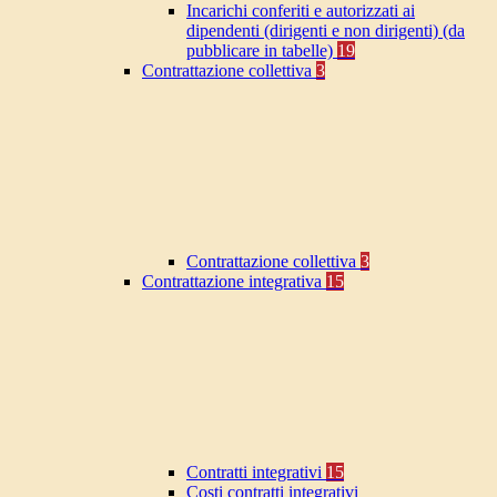
Incarichi conferiti e autorizzati ai
dipendenti (dirigenti e non dirigenti) (da
pubblicare in tabelle)
19
Contrattazione collettiva
3
Contrattazione collettiva
3
Contrattazione integrativa
15
Contratti integrativi
15
Costi contratti integrativi