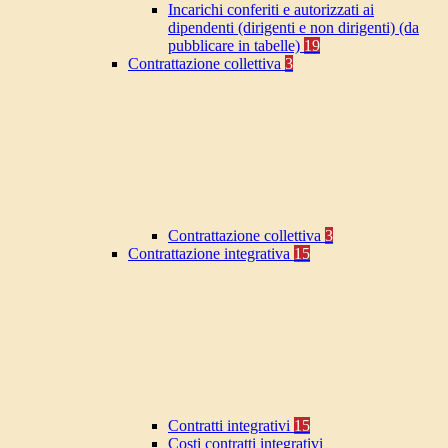
Incarichi conferiti e autorizzati ai
dipendenti (dirigenti e non dirigenti) (da
pubblicare in tabelle)
19
Contrattazione collettiva
3
Contrattazione collettiva
3
Contrattazione integrativa
15
Contratti integrativi
15
Costi contratti integrativi