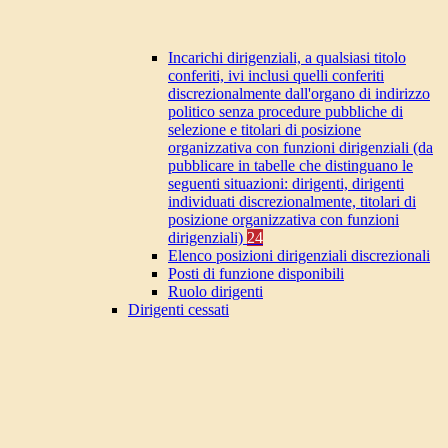
Incarichi dirigenziali, a qualsiasi titolo
conferiti, ivi inclusi quelli conferiti
discrezionalmente dall'organo di indirizzo
politico senza procedure pubbliche di
selezione e titolari di posizione
organizzativa con funzioni dirigenziali (da
pubblicare in tabelle che distinguano le
seguenti situazioni: dirigenti, dirigenti
individuati discrezionalmente, titolari di
posizione organizzativa con funzioni
dirigenziali)
24
Elenco posizioni dirigenziali discrezionali
Posti di funzione disponibili
Ruolo dirigenti
Dirigenti cessati