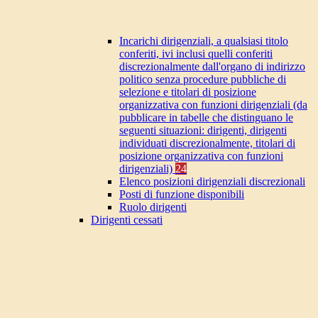
Incarichi dirigenziali, a qualsiasi titolo
conferiti, ivi inclusi quelli conferiti
discrezionalmente dall'organo di indirizzo
politico senza procedure pubbliche di
selezione e titolari di posizione
organizzativa con funzioni dirigenziali (da
pubblicare in tabelle che distinguano le
seguenti situazioni: dirigenti, dirigenti
individuati discrezionalmente, titolari di
posizione organizzativa con funzioni
dirigenziali)
24
Elenco posizioni dirigenziali discrezionali
Posti di funzione disponibili
Ruolo dirigenti
Dirigenti cessati