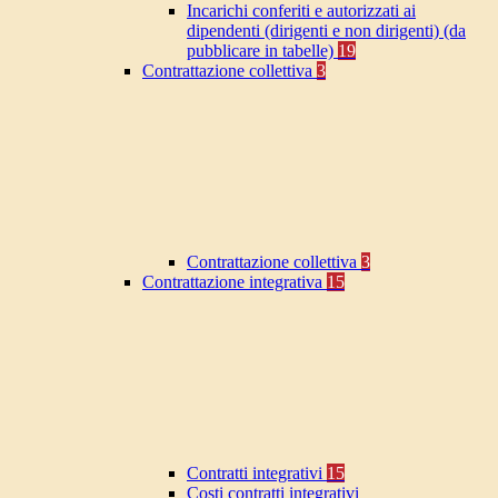
Incarichi conferiti e autorizzati ai
dipendenti (dirigenti e non dirigenti) (da
pubblicare in tabelle)
19
Contrattazione collettiva
3
Contrattazione collettiva
3
Contrattazione integrativa
15
Contratti integrativi
15
Costi contratti integrativi