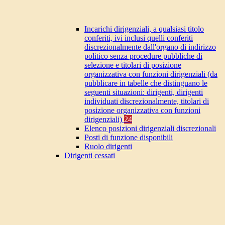
Incarichi dirigenziali, a qualsiasi titolo
conferiti, ivi inclusi quelli conferiti
discrezionalmente dall'organo di indirizzo
politico senza procedure pubbliche di
selezione e titolari di posizione
organizzativa con funzioni dirigenziali (da
pubblicare in tabelle che distinguano le
seguenti situazioni: dirigenti, dirigenti
individuati discrezionalmente, titolari di
posizione organizzativa con funzioni
dirigenziali)
24
Elenco posizioni dirigenziali discrezionali
Posti di funzione disponibili
Ruolo dirigenti
Dirigenti cessati