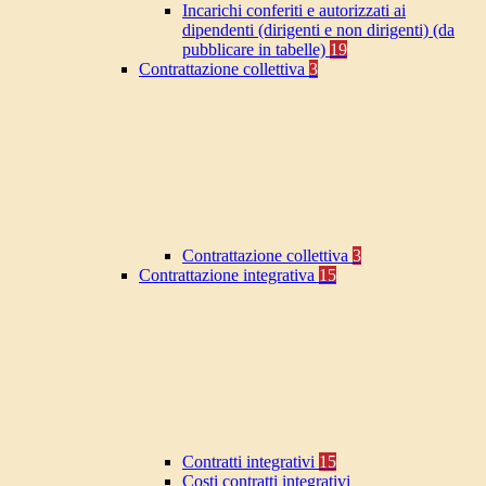
Incarichi conferiti e autorizzati ai
dipendenti (dirigenti e non dirigenti) (da
pubblicare in tabelle)
19
Contrattazione collettiva
3
Contrattazione collettiva
3
Contrattazione integrativa
15
Contratti integrativi
15
Costi contratti integrativi