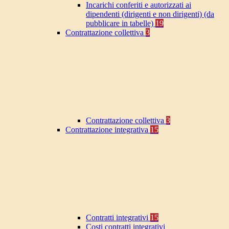
Incarichi conferiti e autorizzati ai
dipendenti (dirigenti e non dirigenti) (da
pubblicare in tabelle)
19
Contrattazione collettiva
3
Contrattazione collettiva
3
Contrattazione integrativa
15
Contratti integrativi
15
Costi contratti integrativi