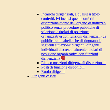
Incarichi dirigenziali, a qualsiasi titolo
conferiti, ivi inclusi quelli conferiti
discrezionalmente dall'organo di indirizzo
politico senza procedure pubbliche di
selezione e titolari di posizione
organizzativa con funzioni dirigenziali (da
pubblicare in tabelle che distinguano le
seguenti situazioni: dirigenti, dirigenti
individuati discrezionalmente, titolari di
posizione organizzativa con funzioni
dirigenziali)
24
Elenco posizioni dirigenziali discrezionali
Posti di funzione disponibili
Ruolo dirigenti
Dirigenti cessati