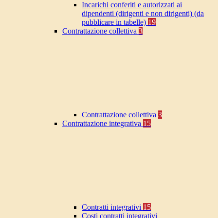
Incarichi conferiti e autorizzati ai
dipendenti (dirigenti e non dirigenti) (da
pubblicare in tabelle)
19
Contrattazione collettiva
3
Contrattazione collettiva
3
Contrattazione integrativa
15
Contratti integrativi
15
Costi contratti integrativi