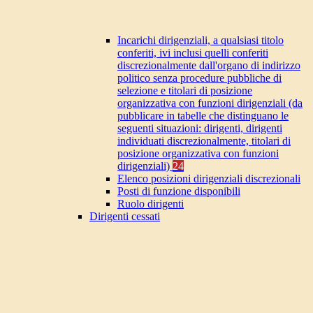
Incarichi dirigenziali, a qualsiasi titolo
conferiti, ivi inclusi quelli conferiti
discrezionalmente dall'organo di indirizzo
politico senza procedure pubbliche di
selezione e titolari di posizione
organizzativa con funzioni dirigenziali (da
pubblicare in tabelle che distinguano le
seguenti situazioni: dirigenti, dirigenti
individuati discrezionalmente, titolari di
posizione organizzativa con funzioni
dirigenziali)
24
Elenco posizioni dirigenziali discrezionali
Posti di funzione disponibili
Ruolo dirigenti
Dirigenti cessati