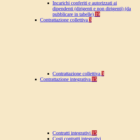
Incarichi conferiti e autorizzati ai
dipendenti (dirigenti e non dirigenti) (da
pubblicare in tabelle)
19
Contrattazione collettiva
3
Contrattazione collettiva
3
Contrattazione integrativa
15
Contratti integrativi
15
Costi contratti integrativi