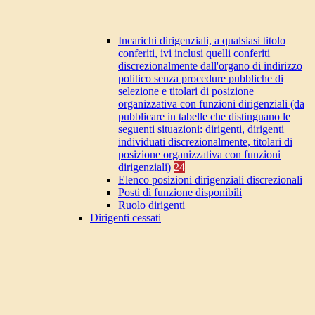
Incarichi dirigenziali, a qualsiasi titolo
conferiti, ivi inclusi quelli conferiti
discrezionalmente dall'organo di indirizzo
politico senza procedure pubbliche di
selezione e titolari di posizione
organizzativa con funzioni dirigenziali (da
pubblicare in tabelle che distinguano le
seguenti situazioni: dirigenti, dirigenti
individuati discrezionalmente, titolari di
posizione organizzativa con funzioni
dirigenziali)
24
Elenco posizioni dirigenziali discrezionali
Posti di funzione disponibili
Ruolo dirigenti
Dirigenti cessati