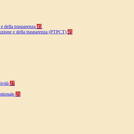
 e della trasparenza
45
rruzione e della trasparenza (PTPCT)
45
tività
27
stionale
21