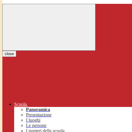
close
Scuola
Panoramica
Presentazione
I luoghi
Le persone
I numeri della scuola