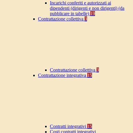
Incarichi conferiti e autorizzati ai
dipendenti (dirigenti e non dirigenti) (da
pubblicare in tabelle)
19
Contrattazione collettiva
3
Contrattazione collettiva
3
Contrattazione integrativa
15
Contratti integrativi
15
Costi contratti integrativi