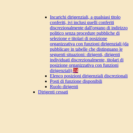
Incarichi dirigenziali, a qualsiasi titolo
conferiti, ivi inclusi quelli conferiti
discrezionalmente dall'organo di indirizzo
politico senza procedure pubbliche di
selezione e titolari di posizione
organizzativa con funzioni dirigenziali (da
pubblicare in tabelle che distinguano le
seguenti situazioni: dirigenti, dirigenti
individuati discrezionalmente, titolari di
posizione organizzativa con funzioni
dirigenziali)
24
Elenco posizioni dirigenziali discrezionali
Posti di funzione disponibili
Ruolo dirigenti
Dirigenti cessati