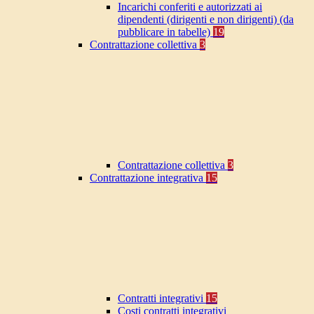
Incarichi conferiti e autorizzati ai
dipendenti (dirigenti e non dirigenti) (da
pubblicare in tabelle)
19
Contrattazione collettiva
3
Contrattazione collettiva
3
Contrattazione integrativa
15
Contratti integrativi
15
Costi contratti integrativi