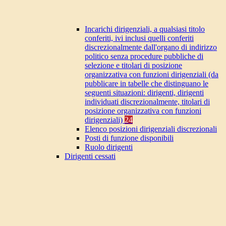
Incarichi dirigenziali, a qualsiasi titolo
conferiti, ivi inclusi quelli conferiti
discrezionalmente dall'organo di indirizzo
politico senza procedure pubbliche di
selezione e titolari di posizione
organizzativa con funzioni dirigenziali (da
pubblicare in tabelle che distinguano le
seguenti situazioni: dirigenti, dirigenti
individuati discrezionalmente, titolari di
posizione organizzativa con funzioni
dirigenziali)
24
Elenco posizioni dirigenziali discrezionali
Posti di funzione disponibili
Ruolo dirigenti
Dirigenti cessati