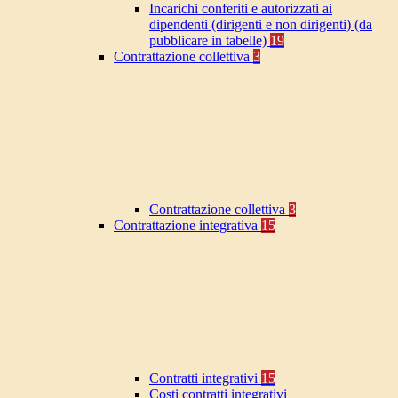
Incarichi conferiti e autorizzati ai
dipendenti (dirigenti e non dirigenti) (da
pubblicare in tabelle)
19
Contrattazione collettiva
3
Contrattazione collettiva
3
Contrattazione integrativa
15
Contratti integrativi
15
Costi contratti integrativi