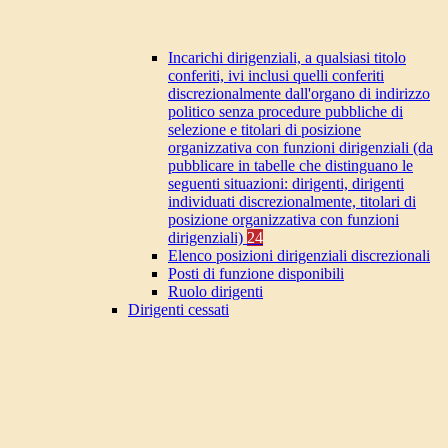
Incarichi dirigenziali, a qualsiasi titolo
conferiti, ivi inclusi quelli conferiti
discrezionalmente dall'organo di indirizzo
politico senza procedure pubbliche di
selezione e titolari di posizione
organizzativa con funzioni dirigenziali (da
pubblicare in tabelle che distinguano le
seguenti situazioni: dirigenti, dirigenti
individuati discrezionalmente, titolari di
posizione organizzativa con funzioni
dirigenziali)
24
Elenco posizioni dirigenziali discrezionali
Posti di funzione disponibili
Ruolo dirigenti
Dirigenti cessati