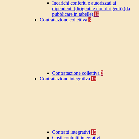
Incarichi conferiti e autorizzati ai
dipendenti (dirigenti e non dirigenti) (da
pubblicare in tabelle)
19
Contrattazione collettiva
3
Contrattazione collettiva
3
Contrattazione integrativa
15
Contratti integrativi
15
Costi contratti integrativi