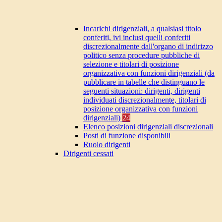
Incarichi dirigenziali, a qualsiasi titolo
conferiti, ivi inclusi quelli conferiti
discrezionalmente dall'organo di indirizzo
politico senza procedure pubbliche di
selezione e titolari di posizione
organizzativa con funzioni dirigenziali (da
pubblicare in tabelle che distinguano le
seguenti situazioni: dirigenti, dirigenti
individuati discrezionalmente, titolari di
posizione organizzativa con funzioni
dirigenziali)
24
Elenco posizioni dirigenziali discrezionali
Posti di funzione disponibili
Ruolo dirigenti
Dirigenti cessati