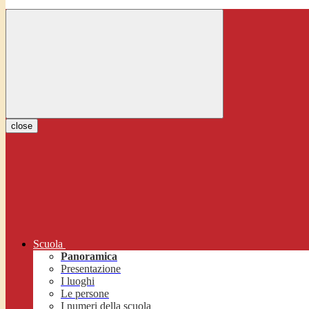
close
Scuola
Panoramica
Presentazione
I luoghi
Le persone
I numeri della scuola