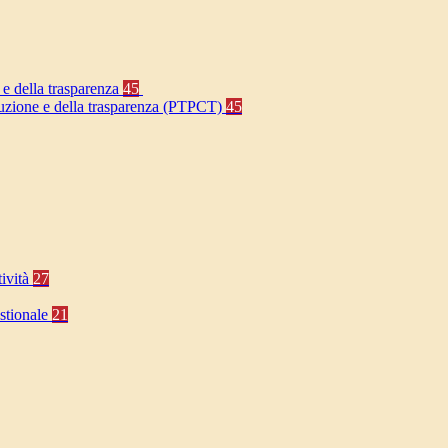
 e della trasparenza
45
rruzione e della trasparenza (PTPCT)
45
tività
27
stionale
21