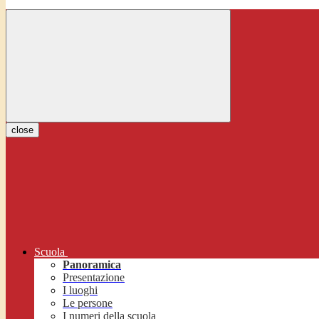
close
Scuola
Panoramica
Presentazione
I luoghi
Le persone
I numeri della scuola