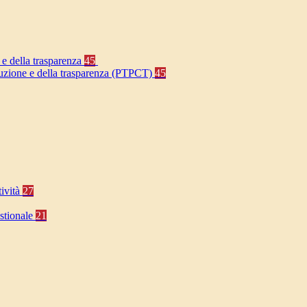
 e della trasparenza
45
rruzione e della trasparenza (PTPCT)
45
tività
27
stionale
21