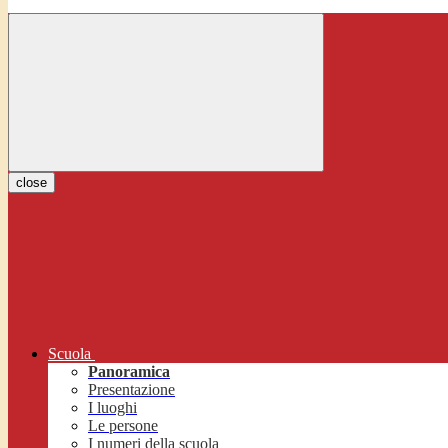
close
Scuola
Panoramica
Presentazione
I luoghi
Le persone
I numeri della scuola