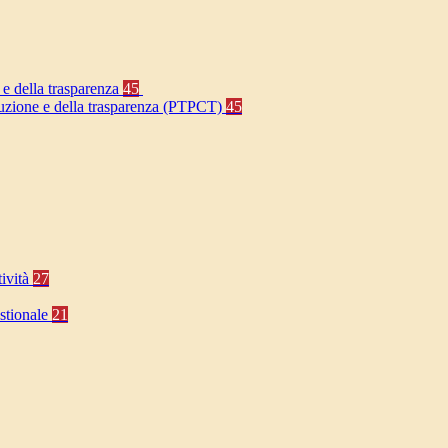
 e della trasparenza
45
rruzione e della trasparenza (PTPCT)
45
tività
27
stionale
21