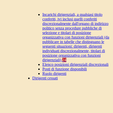
Incarichi dirigenziali, a qualsiasi titolo
conferiti, ivi inclusi quelli conferiti
discrezionalmente dall'organo di indirizzo
politico senza procedure pubbliche di
selezione e titolari di posizione
organizzativa con funzioni dirigenziali (da
pubblicare in tabelle che distinguano le
seguenti situazioni: dirigenti, dirigenti
individuati discrezionalmente, titolari di
posizione organizzativa con funzioni
dirigenziali)
24
Elenco posizioni dirigenziali discrezionali
Posti di funzione disponibili
Ruolo dirigenti
Dirigenti cessati