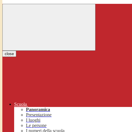
close
Scuola
Panoramica
Presentazione
I luoghi
Le persone
I numeri della scuola