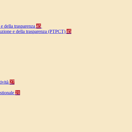
 e della trasparenza
45
rruzione e della trasparenza (PTPCT)
45
tività
27
stionale
21